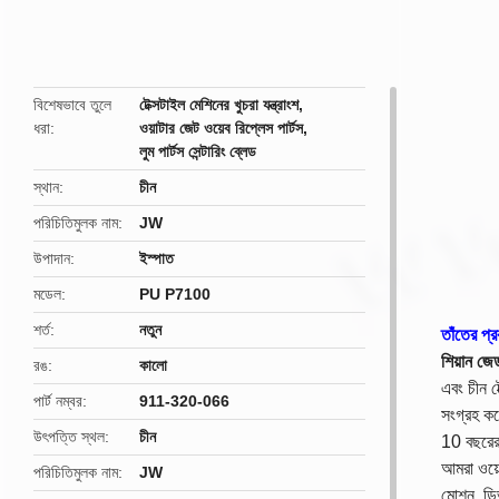
butto
বিশেষভাবে তুলে
টেক্সটাইল মেশিনের খুচরা যন্ত্রাংশ
,
ধরা
ওয়াটার জেট ওয়েব রিপ্লেস পার্টস
,
লুম পার্টস সেন্টারিং ব্লেড
স্থান
চীন
পরিচিতিমুলক নাম
JW
উপাদান
ইস্পাত
মডেল
PU P7100
শর্ত
নতুন
তাঁতের প্
শিয়ান জে
রঙ
কালো
এবং চীন টে
পার্ট নম্বর
911-320-066
সংগ্রহ ক
উৎপত্তি স্থল
চীন
10 বছরেরও
আমরা ওয়েফ
পরিচিতিমুলক নাম
JW
মোশন, ডিভ