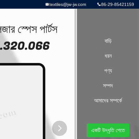
textiles@jw-jw.com
86-29-85421159
েজার স্পেস পার্টস
911.320.066
বাড়ি
ধরন
পণ্য
সম্পদ
আমাদের সম্পর্কে
একটি উদ্ধৃতি পেতে