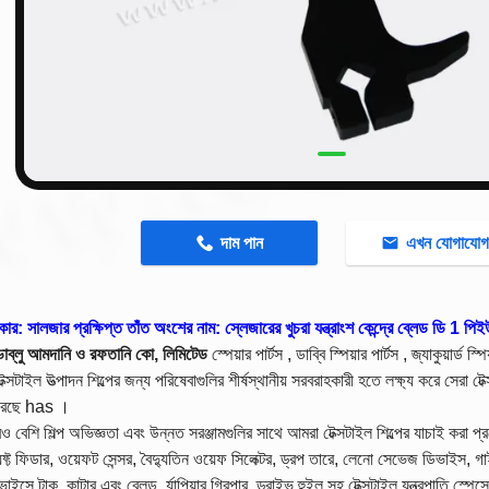
n
দাম পান
এখন যোগাযো
রকার: সালজার প্রক্ষিপ্ত তাঁত অংশের নাম: স্লেজারের খুচরা যন্ত্রাংশ কেন্দ্রে ব্লেড ডি 1
ডাব্লু আমদানি ও রফতানি কো, লিমিটেড
স্পেয়ার পার্টস
, ডাব্বি স্পিয়ার
পার্টস
, জ্যাকুয়ার্ড স্প
ক্সটাইল উত্পাদন শিল্পের জন্য পরিষেবাগুলির শীর্ষস্থানীয় সরবরাহকারী হতে লক্ষ্য করে সেরা টেক
রেছে has ।
 বেশি শিল্প অভিজ্ঞতা এবং উন্নত সরঞ্জামগুলির সাথে আমরা টেক্সটাইল শিল্পের যাচাই করা প্
্ট ফিডার, ওয়েফট সেন্সর, বৈদ্যুতিন ওয়েফ সিলেক্টর, ড্রপ তারে, লেনো সেভেজ ডিভাইস, গাইড 
াইসে টাক, কাটার এবং ব্লেড, র্যাপিয়ার গ্রিপার, ড্রাইভ হুইল সহ
টেক্সটাইল যন্ত্রপাতি স্পেস