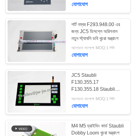
নিয়ন্ত্রণ
যোগাযোগ
আমাদের
পার্ট নম্বর F293.948.00 এর
138
জন্য JC5 ডিসপ্লে অরিগনাল
সাথে
নতুন স্ট্যাবলি ডবি খুচরা যন্ত্রাংশ
Rapier লুম খুচরা যন্ত্রাংশ
যোগাযোগ
আলোচনা সাপেক্ষে MOQ:1 পিসি
করুন
যোগাযোগ
খবর
JC5 Staubli
F130.355.17
F130.355.18 Staubli
75
উদ্ধৃতির
Dobby খুচরা যন্ত্রাংশের জন্য
আলোচনা সাপেক্ষে MOQ:1 পিসি
এয়ারজেট লুম সোলেনয়েড
জন্য
কীপ্যাড সহ টাচ স্ক্রীন
যোগাযোগ
আবেদন
ভালভ
M4 M5 ড্রাইভিং কার্ড Staubli
সাইট
Dobby Loom খুচরা যন্ত্রাংশ