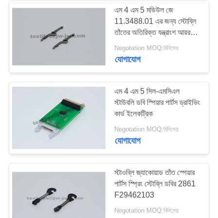
এম 4 এম 5 মডিউল জে
11.3488.01 এর জন্য স্টোব্লি
225
তাঁতের অতিরিক্ত যন্ত্রাংশ আয়রন
হুক
Negotation MOQ:বিনিমেয়
Vamatex লুম অংশ
যোগাযোগ
এম 4 এম 5 সিল-এমসিএল
স্টাউবলি ডবি স্পিয়ার পার্টস ড্রাইভিং
কার্ড ইলেকট্রিক
169
Negotation MOQ:বিনিমেয়
যোগাযোগ
সমতল অংশ খুচরা যন্ত্রাংশ
স্টাওব্লি জ্যাকোয়াড তাঁত স্পেয়ার
পার্টস স্প্রিং স্টোব্লি ডবির 2861
F29462103
Negotation MOQ:বিনিমেয়