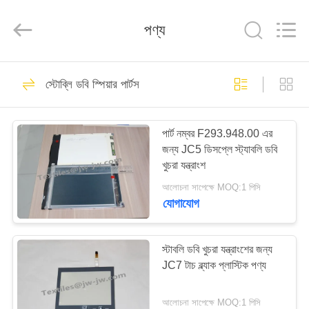
Xi'an
JW
Import
পণ্য
&
Export
Co.,Ltd.
All
Rights
বাড়ি
236
Reserved.
স্টোব্লি ডবি স্পিয়ার পার্টস
বুনন লুম খুচরা যন্ত্রাংশ
পণ্য
পার্ট নম্বর F293.948.00 এর
জন্য JC5 ডিসপ্লে স্ট্যাবলি ডবি
আমাদের
খুচরা যন্ত্রাংশ
সম্পর্কে
আলোচনা সাপেক্ষে MOQ:1 পিসি
যোগাযোগ
61
কারখানা
ভ্রমণ
স্টাবলি ডবি খুচরা যন্ত্রাংশের জন্য
Sulzer লুম খুচরা যন্ত্রাংশ
JC7 টাচ ব্ল্যাক প্লাস্টিক পণ্য
মান
আলোচনা সাপেক্ষে MOQ:1 পিসি