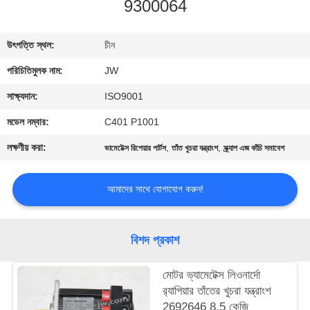
9300064
নিয়ন্ত্রণ
উৎপত্তি স্থল:
চীন
আমাদের
পরিচিতিমুলক নাম:
JW
সাথে
যোগাযোগ
সাক্ষ্যদান:
ISO9001
করুন
মডেল নম্বার:
C401 P1001
লক্ষণীয় করা:
,
,
ভামেটেক্স রিপেয়ার পার্টস
তাঁত খুচরা যন্ত্রাংশ
স্ক্র্যাপ এজ কাঁচি সমাবেশ
খবর
আমাদের সাথে যোগাযোগ করুন!
উদ্ধৃতির
জন্য
বিশদ প্রকাশ
আবেদন
মোটর ভ্যামেটেক্স লিওনার্দো
র‌্যাপিয়ার তাঁতের খুচরা যন্ত্রাংশ
সাইট
2692646 8.5 কেজি