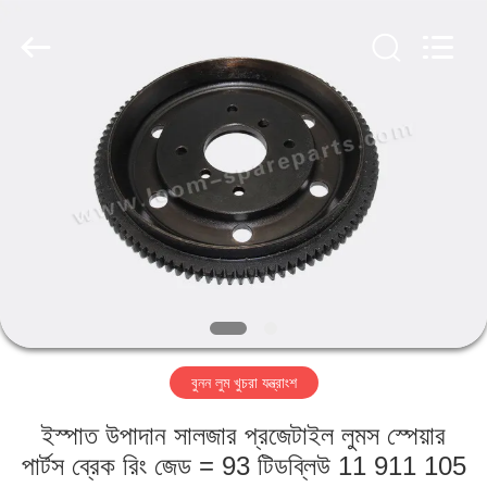
Xi'an
JW
Import
&
Export
Co.,Ltd.
All
Rights
বাড়ি
Reserved.
পণ্য
আমাদের
সম্পর্কে
কারখানা
বুনন লুম খুচরা যন্ত্রাংশ
ভ্রমণ
ইস্পাত উপাদান সালজার প্রজেটাইল লুমস স্পেয়ার
মান
পার্টস ব্রেক রিং জেড = 93 টিডব্লিউ 11 911 105