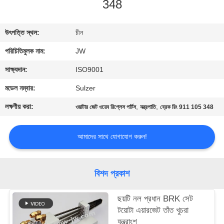
348
নিয়ন্ত্রণ
উৎপত্তি স্থল:
চীন
আমাদের
পরিচিতিমুলক নাম:
JW
সাথে
যোগাযোগ
সাক্ষ্যদান:
ISO9001
করুন
মডেল নম্বার:
Sulzer
লক্ষণীয় করা:
,
,
ওয়াটার জেট ওয়েব রিপ্লেস পার্টস
যন্ত্রপাতি
ব্রেক রিং 911 105 348
খবর
আমাদের সাথে যোগাযোগ করুন!
উদ্ধৃতির
জন্য
বিশদ প্রকাশ
আবেদন
ছয়টি নল প্রধান BRK সেট
টয়োটা এয়ারজেট তাঁত খুচরা
সাইট
যন্ত্রাংশ