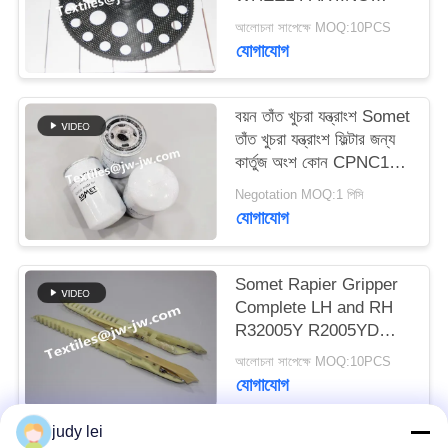
BDB204A、BDB204B
ম্যাপ
আলোচনা সাপেক্ষে MOQ:10PCS
GEAR WHEEL FOR
যোগাযোগ
SOMET MFG EXCEL
PRIVACY
এর জন্য গিয়ার হুইল
POLICY
বয়ন তাঁত খুচরা যন্ত্রাংশ Somet
তাঁত খুচরা যন্ত্রাংশ ফিল্টার জন্য
কার্তুজ অংশ কোন CPNC110
ওজন 800G
Negotation MOQ:1 পিসি
যোগাযোগ
Somet Rapier Gripper
Complete LH and RH
R32005Y R2005YD
R32004Y R32004YR
আলোচনা সাপেক্ষে MOQ:10PCS
মেটাল উপাদান Somet Loom
যোগাযোগ
খুচরা যন্ত্রাংশ
judy lei