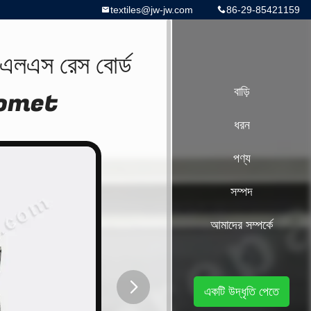
textiles@jw-jw.com
86-29-85421159
3 এলএস রেস বোর্ড
Somet
বাড়ি
ধরন
পণ্য
সম্পদ
আমাদের সম্পর্কে
একটি উদ্ধৃতি পেতে