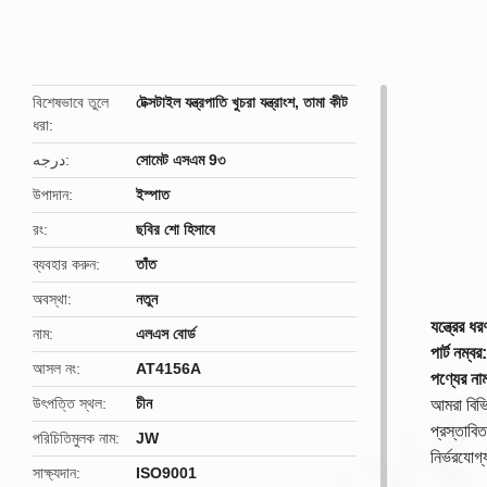
butto
বিশেষভাবে তুলে
টেক্সটাইল যন্ত্রপাতি খুচরা যন্ত্রাংশ
,
তামা কীট
ধরা
درجه
সোমেট এসএম 9৩
উপাদান
ইস্পাত
রং
ছবির শো হিসাবে
ব্যবহার করুন
তাঁত
অবস্থা
নতুন
যন্ত্রের
নাম
এলএস বোর্ড
পার্ট নম্
আসল নং
AT4156A
পণ্যের না
উৎপত্তি স্থল
চীন
আমরা বিভ
প্রস্তাবিত
পরিচিতিমুলক নাম
JW
নির্ভরযোগ্
সাক্ষ্যদান
ISO9001