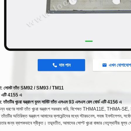
n
দাম পান
এখন যোগাযো
 ধরণ: সোমট তাঁত SM92 / SM93 / TM11
বর: এটি 4155 এ
ম: তাঁতটির খুচরা যন্ত্রাংশ বুনন সামিট তাঁত এসএম 93 এলএস রেস বোর্ড এটি 4156 এ
িন্ন ধরণের সামট তাঁত খুচরা যন্ত্রাংশ সরবরাহ করি, বিশেষত THMA11E, THMA-SE
 তাঁতটির অতিরিক্ত যন্ত্রাংশ আমাদের ক্লায়েন্টদের মধ্যে স্টারডনেস, সহজ ইনস্টলেশন, সর্বো
যতার জন্য ব্যাপকভাবে স্বীকৃত। তদ্ব্যতীত, আমাদের সোম্ট খুচরা বাজার নেতৃস্থানীয় মূল্য দ