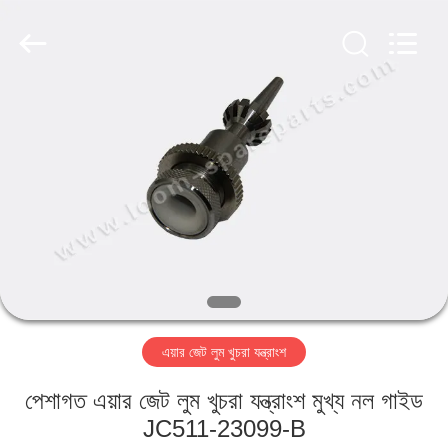
Xi'an
JW
Import
&
Export
Co.,Ltd.
All
Rights
বাড়ি
Reserved.
পণ্য
আমাদের
সম্পর্কে
কারখানা
এয়ার জেট লুম খুচরা যন্ত্রাংশ
ভ্রমণ
পেশাগত এয়ার জেট লুম খুচরা যন্ত্রাংশ মুখ্য নল গাইড
মান
JC511-23099-B