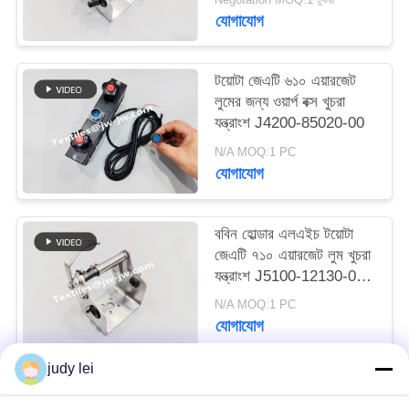
ম্যাপ
যোগাযোগ
PRIVACY
টয়োটা জেএটি ৬১০ এয়ারজেট
লুমের জন্য ওয়ার্প বক্স খুচরা
POLICY
যন্ত্রাংশ J4200-85020-00
N/A MOQ:1 PC
যোগাযোগ
ববিন হোল্ডার এলএইচ টয়োটা
জেএটি ৭১০ এয়ারজেট লুম খুচরা
যন্ত্রাংশ J5100-12130-0A
J5100-12130-0C
N/A MOQ:1 PC
যোগাযোগ
judy lei
সব