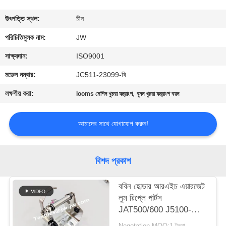
নিয়ন্ত্রণ
উৎপত্তি স্থল:
চীন
আমাদের
পরিচিতিমুলক নাম:
JW
সাথে
সাক্ষ্যদান:
ISO9001
যোগাযোগ
মডেল নম্বার:
JC511-23099-বি
করুন
লক্ষণীয় করা:
,
looms মেশিন খুচরা যন্ত্রাংশ
বুনন খুচরা যন্ত্রাংশ বয়ন
খবর
আমাদের সাথে যোগাযোগ করুন!
উদ্ধৃতির
বিশদ প্রকাশ
জন্য
ববিন হোল্ডার আরএইচ এয়ারজেট
আবেদন
লুম রিপ্লে পার্টস
JAT500/600 J5100-
সাইট
02130-00
Negotation MOQ:1 টুকরা