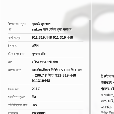
butto
বিশেষভাবে তুলে
প্রজেক্ট লুম অংশ
,
ধরা
sulzer বয়ন মেশিন খুচরা যন্ত্রাংশ
অংশ সংখ্যা
911.319.448 911 319 448
উপাদান
মেটাল
তাঁতের প্রকার
সুলজার তাঁত
রঙ
ছবিতে যেমন দেখা যাচ্ছে
অংশের নাম
আরএইচ-লিভার পি ইউ P7100 ডি 1 এল
= 286.7 টি টাইপ 911-319-448
টি টাইপ 
911319448
ইউনিটের
প্রকার: টে
একক ভর
211G
সালজার প্র
উৎপত্তি স্থল
চীন
ওপেনার ইএ
পরিচিতিমুলক নাম
JW
আরএইচ_বার
পিকিং লিভা
সাক্ষ্যদান
ISO9001