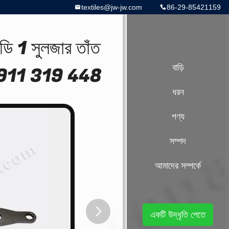
textiles@jw-jw.com
86-29-85421159
 1 সুলজার তাঁত
ান 911 319 448
বাড়ি
ধরন
পণ্য
সম্পদ
আমাদের সম্পর্কে
একটি উদ্ধৃতি পেতে