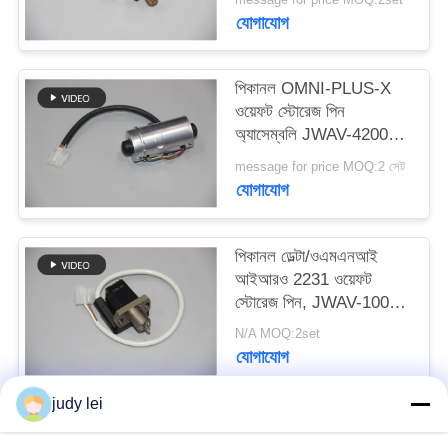
ম্যাপ
যোগাযোগ
PRIVACY
পিকানল OMNI-PLUS-X
ওয়েফট স্টোরেজ পিন
POLICY
অ্যাসেম্বলি JWAV-4200
তাঁতের জন্য
message for price MOQ:2 সেট
যোগাযোগ
পিকানল ডেল্টা/ওএমএনআই
আইআরও 2231 ওয়েফট
স্টোরেজ পিন, JWAV-1000
ওয়েভিং লুমের খুচরা
N/A MOQ:2set
যন্ত্রাংশ,সোলিনয়েড
যোগাযোগ
ভালভ,পিকানল আইআরও
2231 এয়ারজেট লুমের জন্য
judy lei
ইলেক্ট্রোম্যাগনেটিক ওয়েফট
স্টোরেজ পিন সমাবেশ
সব