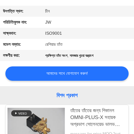
নিয়ন্ত্রণ
উৎপত্তি স্থল:
চীন
আমাদের
পরিচিতিমুলক নাম:
JW
সাথে
সাক্ষ্যদান:
ISO9001
যোগাযোগ
মডেল নম্বার:
রেপিয়ার তাঁত
করুন
লক্ষণীয় করা:
,
প্রক্ষিপ্ত তাঁত অংশ
সালজার খুচরা যন্ত্রাংশ
খবর
আমাদের সাথে যোগাযোগ করুন!
উদ্ধৃতির
বিশদ প্রকাশ
জন্য
তাঁতের তাঁতের জন্য পিকানল
আবেদন
OMNI-PLUS-X সহায়ক
অগ্রভাগ সোলেনয়েড ভালভ
সাইট
সমাবেশ JWAV-4100
message for price MOQ:2set