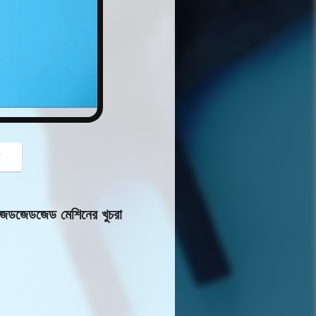
button
গ
জেডজেড মেশিনের খুচরা