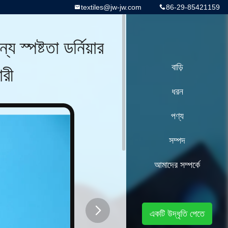
textiles@jw-jw.com
86-29-85421159
পষ্টতা ডর্নিয়ার
ারী
বাড়ি
ধরন
পণ্য
সম্পদ
আমাদের সম্পর্কে
একটি উদ্ধৃতি পেতে