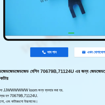
n
দাম পান
এখন যোগাযো
ডজেডজেডজেডজেড মেশিন 70679B,71124U এর জন্য জেডজেডজেড
শ কাটার
র, যা JJWWWWWW loom জন্য ব্যবহার করা হয়.
নম্বর হল 70679B,71124U.
ালো, এবং কাটারগুলো উচ্চমানের।