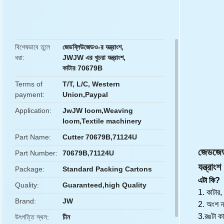
butto
বিশেষভাবে তুলে
জেডব্লিউজেডও-র যন্ত্রাংশ
,
ধরা
JWJW এর খুচরা যন্ত্রাংশ
,
কাটার 70679B
Terms of
T/T, L/C, Western
payment
Union,Paypal
Application
JwJW loom,Weaving
loom,Textile machinery
Part Name
Cutter 70679B,71124U
জেডজে
Part Number
70679B,71124U
যন্ত্রাং
Package
Standard Packing Cartons
এটা কি?
Quality
Guaranteed,high Quality
1. কাটা
Brand
JW
2. অংশ 
3.
রঙটা ক
উৎপত্তি স্থল
চীন