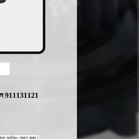
button
গ
 হুইল 911131121
মুনা অর্ডারও গ্রহণ করব।