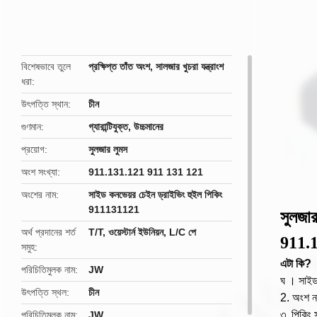
butto
বিশেষভাবে তুলে
প্রক্ষিপ্ত তাঁত অংশ
,
সালজার খুচরা যন্ত্রাংশ
ধরা
উৎপত্তি স্থান
চীন
গুণমান
গ্যারান্টিযুক্ত, উচ্চমানের
প্রয়োগ
সুলজার লুমস
অংশ সংখ্যা
911.131.121 911 131 121
অংশের নাম
সাইড কনভেয়র চেইন ড্রাইভিং হুইল পিকিং
911131121
সুলজার
অর্থ প্রদানের শর্ত
T/T, ওয়েস্টার্ন ইউনিয়ন, L/C পে
911.
সমুহ
এটা কি?
পরিচিতিমুলক নাম
JW
ঘ
।
সাইড
উৎপত্তি স্থল
চীন
2.
অংশ নম
৩.
পিকিং 
পরিচিতিমুলক নাম
JW