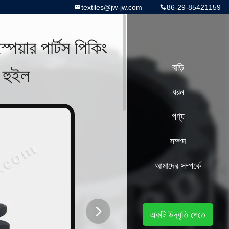
textiles@jw-jw.com
86-29-85421159
য়ার পার্টস পিকিং
 হুইল
বাড়ি
ধরন
পণ্য
সম্পদ
আমাদের সম্পর্কে
একটি উদ্ধৃতি পেতে