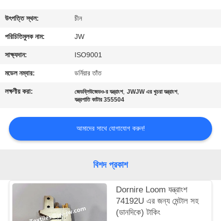
নিয়ন্ত্রণ
উৎপত্তি স্থল:
চীন
আমাদের
পরিচিতিমুলক নাম:
JW
সাথে
সাক্ষ্যদান:
ISO9001
যোগাযোগ
মডেল নম্বার:
ডর্নিয়ার তাঁত
করুন
লক্ষণীয় করা:
,
,
জেডব্লিউজেডও-র যন্ত্রাংশ
JWJW এর খুচরা যন্ত্রাংশ
যন্ত্রপাতি কাটার 355504
খবর
আমাদের সাথে যোগাযোগ করুন!
উদ্ধৃতির
বিশদ প্রকাশ
জন্য
আবেদন
Dornire Loom যন্ত্রাংশ
74192U এর জন্য মেন্টাল সহ
(ডানদিকে) টাকিং
সাইট