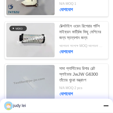
N/A MOQ:1
ম্যাপ
যোগাযোগ
PRIVACY
টেক্সটাইল ওয়েন রিপেয়ার পার্টস
POLICY
মাইক্রন কার্ট্রিজ কিছু মেশিনের
জন্য স্তন্যপান জন্য
আলোচনা সাপেক্ষে MOQ:আলোচনা সাপেক্ষ
যোগাযোগ
সাদা প্লাস্টিকের রিপার বেল্ট
স্লাইডার JwJW G6300
তাঁতের খুচরা যন্ত্রাংশ
N/A MOQ:2 pcs
যোগাযোগ
judy lei