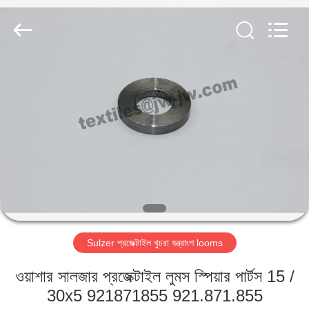
Xi'an
JW
Import
&
Export
Co.,Ltd.
All
Rights
বাড়ি
Reserved.
পণ্য
আমাদের
সম্পর্কে
কারখানা
Sulzer প্রজেক্টাইল খুচরা যন্ত্রাংশ looms
ভ্রমণ
ওয়াশার সালজার প্রজেক্টাইল লুমস স্পিয়ার পার্টস 15 /
মান
30x5 921871855 921.871.855