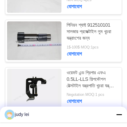
ম্যাপ
যোগাযোগ
PRIVACY
পিনিয়ন শ্যাফ্ট 912510101
সালজার প্রজেক্টাইল লুম খুচরা
POLICY
যন্ত্রাংশের জন্য
1$-100$ MOQ:1pcs
যোগাযোগ
ওয়েফট এন্ড গ্রিপার এফএ
0.5LL-LLS শিল্পকৌশল
টেক্সটাইল যন্ত্রপাতি খুচরা যন্ত্রাংশ
স্প্রিং হার্ড 911.859.104
Negotation MOQ:1 pcs
যোগাযোগ
judy lei
সব