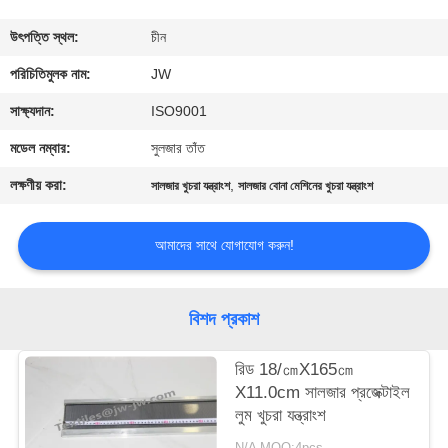
নিয়ন্ত্রণ
উৎপত্তি স্থল:
চীন
আমাদের
পরিচিতিমুলক নাম:
JW
সাথে
সাক্ষ্যদান:
ISO9001
যোগাযোগ
মডেল নম্বার:
সুলজার তাঁত
করুন
লক্ষণীয় করা:
,
সালজার খুচরা যন্ত্রাংশ
সালজার বোনা মেশিনের খুচরা যন্ত্রাংশ
খবর
আমাদের সাথে যোগাযোগ করুন!
উদ্ধৃতির
বিশদ প্রকাশ
জন্য
রিড 18/㎝X165㎝
আবেদন
X11.0cm সালজার প্রজেক্টাইল
লুম খুচরা যন্ত্রাংশ
সাইট
N/A MOQ:4pcs