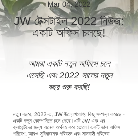
নিয়ন্ত্রণ
Mar 04, 2022
JW টেক্সটাইল 2022 নিউজ:
আমাদের
একটি অফিস চলছে!
সাথে
যোগাযোগ
করুন
আমরা একটি নতুন অফিসে চলে
খবর
এসেছি এবং 2022 সালের নতুন
বছর শুরু করছি!
উদ্ধৃতির
জন্য
আবেদন
নতুন বছরে, 2022-এ, JW উল্লেখযোগ্য কিছু সম্পন্ন করেছে -
একটি নতুন কোম্পানিতে চলে গেছে।এটি JW এবং এর
ক্লায়েন্টদের জন্য অনেক অর্থবহ করে তোলে।একটি ভাল অফিস
পরিবেশ, আরও সুবিধাজনক পরিবহন এবং মালবাহী পরিষেবা
সাইট