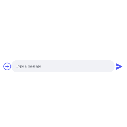
Related News
2026-02-13
নববর্ষের ছুটির বিজ্ঞপ্তি
Photo
Video Call
2023-09-27
Audio Call
সবাইকে শুভ মধ্য-শরৎ উৎসব ও জাতীয়